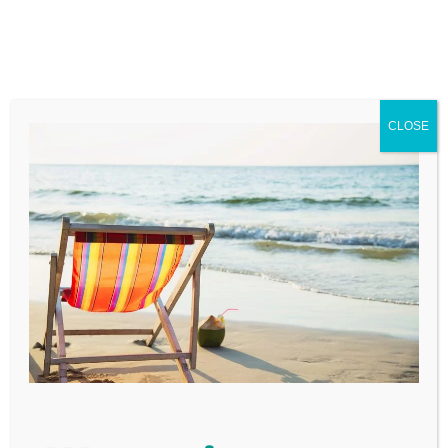
CLOSE
Wat met de btw
bij verkoop van
materiële vaste
activa?