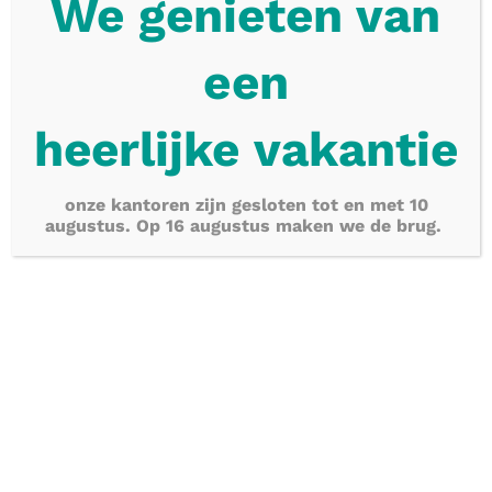
We genieten van
e
en
heerlijke
vakantie
onze kantoren zijn gesloten tot en met 10
augustus. Op 16 augustus maken we de brug.
06 februari 2026
Een onderneming verkoopt al haar materiële vaste activa
(machines, installaties, meubilair), maar behoudt het
gebouw en verhuurt dat aan de koper. De vraag is of er
btw verschuldigd is op de verkoop van die activa.
Wat doen we bij verkoop activa waarbij het gebouw blijft en
wordt verhuurd?