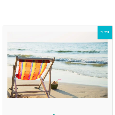
CLOSE
Hoe krijg je een
deel van je
roerende
voorheffing op